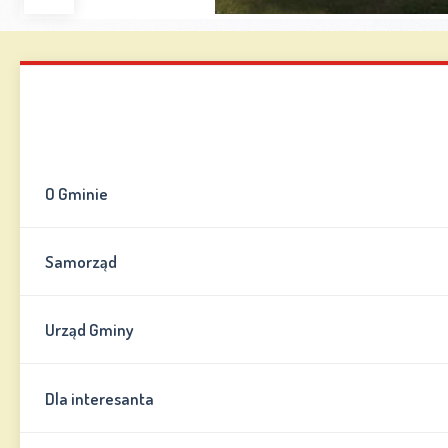
Zwiększ
Zmniejsz
Zresetuj
Wersja
czcionkę
czcionkę
kontrastowa
Mapa strony
Kontakt
Informator
O Gminie
Samorząd
Urząd Gminy
Dla interesanta