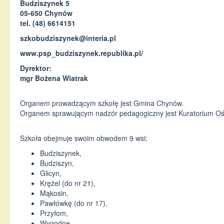
Budziszynek 5
05-650 Chynów
tel. (48) 6614151
szkobudziszynek@interia.pl
www.psp_budziszynek.republika.pl/
Dyrektor:
mgr Bożena Wiatrak
Organem prowadzącym szkołę jest Gmina Chynów.
Organem sprawującym nadzór pedagogiczny jest Kuratorium Oś
Szkoła obejmuje swoim obwodem 9 wsi:
Budziszynek,
Budziszyn,
Glicyn,
Krężel (do nr 21),
Mąkosin,
Pawłówkę (do nr 17),
Przyłom,
Wygodne,