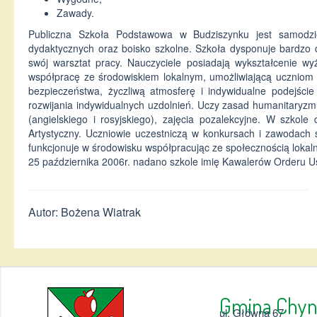
Zawady.
Publiczna Szkoła Podstawowa w Budziszynku jest samodzi
dydaktycznych oraz boisko szkolne. Szkoła dysponuje bardzo
swój warsztat pracy. Nauczyciele posiadają wykształcenie w
współpracę ze środowiskiem lokalnym, umożliwiającą uczniom ws
bezpieczeństwa, życzliwą atmosferę i indywidualne podejści
rozwijania indywidualnych uzdolnień. Uczy zasad humanitaryzm
(angielskiego i rosyjskiego), zajęcia pozalekcyjne. W szkol
Artystyczny. Uczniowie uczestniczą w konkursach i zawodach 
funkcjonuje w środowisku współpracując ze społecznością loka
25 października 2006r. nadano szkole imię Kawalerów Orderu 
Autor: Bożena Wiatrak
Gmina 
ul. Główna 67