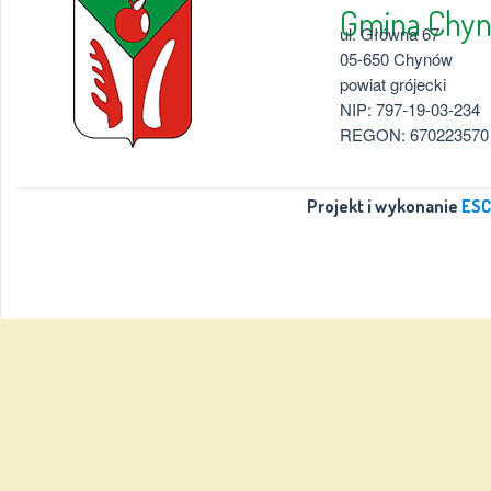
Gmina 
ul. Główna 67
05-650 Chynów
powiat grójecki
NIP: 797-19-03-234
REGON: 670223570
Projekt i wykonanie
ESC