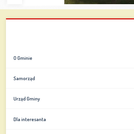
Zwiększ
Zmniejsz
Zresetuj
Wersja
czcionkę
czcionkę
kontrastowa
Mapa strony
Kontakt
Informator
O Gminie
Samorząd
Urząd Gminy
Dla interesanta