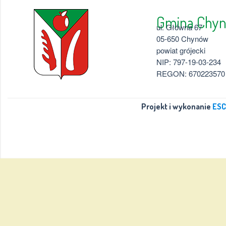
Gmina 
ul. Główna 67
05-650 Chynów
powiat grójecki
NIP: 797-19-03-234
REGON: 670223570
Projekt i wykonanie
ESC