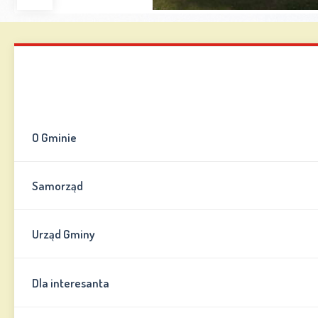
Zwiększ
Zmniejsz
Zresetuj
Wersja
czcionkę
czcionkę
kontrastowa
Mapa strony
Kontakt
Informator
O Gminie
Samorząd
Urząd Gminy
Dla interesanta