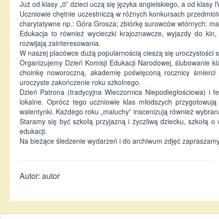
Już od klasy „0” dzieci uczą się języka angielskiego, a od klasy I
Uczniowie chętnie uczestniczą w różnych konkursach przedmioto
charytatywne np.: Góra Grosza; zbiórkę surowców wtórnych: maku
Edukacja to również wycieczki krajoznawcze, wyjazdy do kin,
rozwijają zainteresowania.
W naszej placówce dużą popularnością cieszą się uroczystości sz
Organizujemy Dzień Komisji Edukacji Narodowej, ślubowanie kla
choinkę noworoczną, akademię poświęconą rocznicy śmierci J
uroczyste zakończenie roku szkolnego.
Dzień Patrona (tradycyjna Wieczornica Niepodległościowa) i f
lokalne. Oprócz tego uczniowie klas młodszych przygotowują D
walentynki. Każdego roku „maluchy” inscenizują również wybran
Staramy się być szkołą przyjazną i życzliwą dziecku, szkołą o
edukacji.
Na bieżące śledzenie wydarzeń i do archiwum zdjęć zapraszamy 
Autor: autor