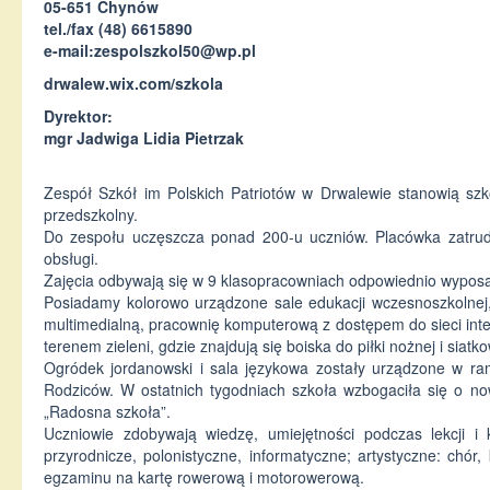
05-651 Chynów
tel./fax (48) 6615890
e-mail:
zespolszkol50@wp.pl
drwalew.wix.com/szkola
Dyrektor:
mgr Jadwiga Lidia Pietrzak
Zespół Szkół im Polskich Patriotów w Drwalewie stanowią sz
przedszkolny.
Do zespołu uczęszcza ponad 200-u uczniów. Placówka zatrudni
obsługi.
Zajęcia odbywają się w 9 klasopracowniach odpowiednio wypo
Posiadamy kolorowo urządzone sale edukacji wczesnoszkolnej, 
multimedialną, pracownię komputerową z dostępem do sieci int
terenem zieleni, gdzie znajdują się boiska do piłki nożnej i siat
Ogródek jordanowski i sala językowa zostały urządzone w ra
Rodziców. W ostatnich tygodniach szkoła wzbogaciła się o n
„Radosna szkoła”.
Uczniowie zdobywają wiedzę, umiejętności podczas lekcji i
przyrodnicze, polonistyczne, informatyczne; artystyczne: chó
egzaminu na kartę rowerową i motorowerową.