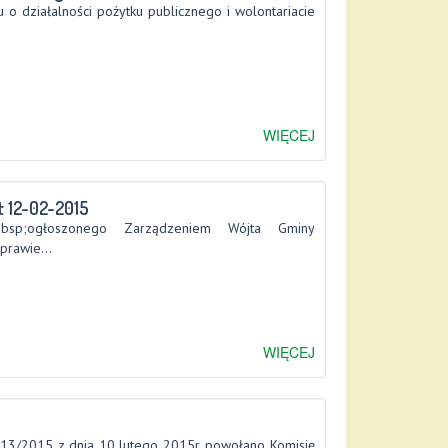
 o działalności pożytku publicznego i wolontariacie
WIĘCEJ
t 12-02-2015
&nbsp;ogłoszonego Zarządzeniem Wójta Gminy
rawie...
WIĘCEJ
 13/2015 z dnia 10 lutego 2015r. powołano Komisję