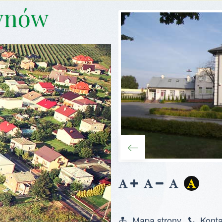
ynów
Zwiększ
Zmniejsz
Zresetuj
Wersja
czcionkę
czcionkę
kontras
Mapa strony
Konta