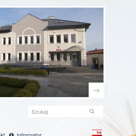
Szukaj
towa
kt
Informator