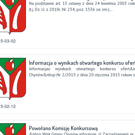
Na podstawie art. 13 ustawy z dnia 24 kwietnia 2003 roku
(t.j. Dz. U. z 2010r. Nr 234, poz. 1536 ze zm.)...
5-03-02
Informacja o wynikach otwartego konkursu ofer
Informacjao wynikach otwartego konkursu ofert
Chynów&nbsp;Nr 2/2015 z dnia 20 stycznia 2015 rokuw sp
5-02-12
Powołano Komisję Konkursową
&nbsp;Wójt Gminy Chynów informuje, iż Zarządzeniem nr