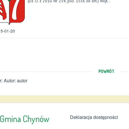
(Dz. U. z 2010. Nr 234, poz. 1536 ze zm.) Wójt...
5-01-20
POWRÓT
r: Autor: autor
Gmina Chynów
Deklaracja dostępności