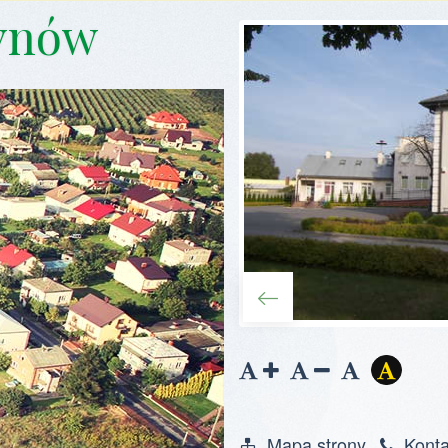
ynów
Zwiększ
Zmniejsz
Zresetuj
Wersja
czcionkę
czcionkę
kontras
Mapa strony
Konta