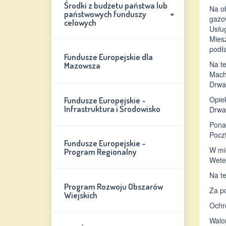
Środki z budżetu państwa lub
Na o
+
państwowych funduszy
gazow
celowych
Usług
Miesz
podłą
Fundusze Europejskie dla
Na t
Mazowsza
Mach
Drwal
Opie
Fundusze Europejskie -
Infrastruktura i Środowisko
Drwa
Pona
Poczt
Fundusze Europejskie -
W mie
Program Regionalny
Wete
Na te
Program Rozwoju Obszarów
Za po
Wiejskich
Ochro
Walor