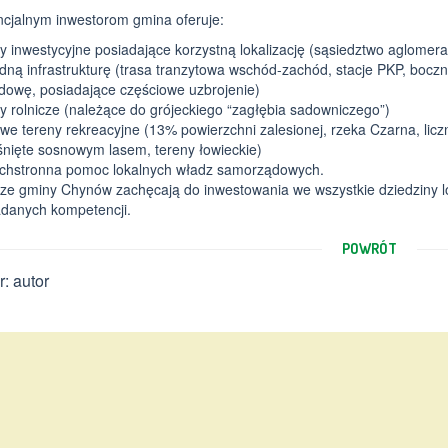
ncjalnym inwestorom gmina oferuje:
y inwestycyjne posiadające korzystną lokalizację (sąsiedztwo aglomera
ną infrastrukturę (trasa tranzytowa wschód-zachód, stacje PKP, bocz
dowę, posiadające częściowe uzbrojenie)
y rolnicze (należące do grójeckiego “zagłębia sadowniczego”)
we tereny rekreacyjne (13% powierzchni zalesionej, rzeka Czarna, lic
śnięte sosnowym lasem, tereny łowieckie)
chstronna pomoc lokalnych władz samorządowych.
ze gminy Chynów zachęcają do inwestowania we wszystkie dziedziny l
adanych kompetencji.
POWRÓT
r: autor