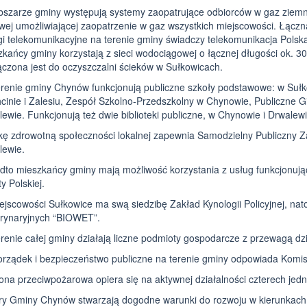
bszarze gminy występują systemy zaopatrujące odbiorców w gaz ziemny
ej umożliwiającej zaopatrzenie w gaz wszystkich miejscowości. Łączn
i telekomunikacyjne na terenie gminy świadczy telekomunikacja Polska 
kańcy gminy korzystają z sieci wodociągowej o łącznej długości ok. 3
czona jest do oczyszczalni ścieków w Sułkowicach.
erenie gminy Chynów funkcjonują publiczne szkoły podstawowe: w Sułk
cinie i Zalesiu, Zespół Szkolno-Przedszkolny w Chynowie, Publiczne
ewie. Funkcjonują też dwie biblioteki publiczne, w Chynowie i Drwalewi
kę zdrowotną społeczności lokalnej zapewnia Samodzielny Publiczny Z
lewie.
dto mieszkańcy gminy mają możliwość korzystania z usług funkcjonuj
y Polskiej.
jscowości Sułkowice ma swą siedzibę Zakład Kynologii Policyjnej, na
rynaryjnych “BIOWET”.
renie całej gminy działają liczne podmioty gospodarcze z przewagą dz
rządek i bezpieczeństwo publiczne na terenie gminy odpowiada Komisa
na przeciwpożarowa opiera się na aktywnej działalności czterech jedno
y Gminy Chynów stwarzają dogodne warunki do rozwoju w kierunkach dz