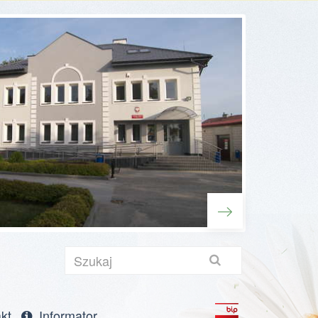
Szukaj
towa
kt
Informator