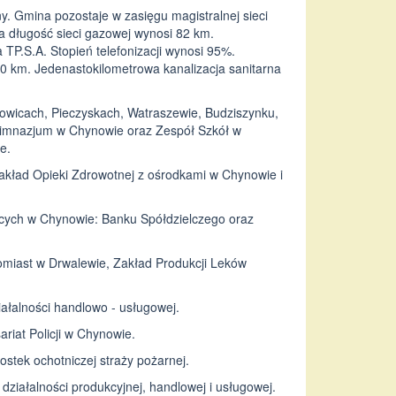
. Gmina pozostaje w zasięgu magistralnej sieci
a długość sieci gazowej wynosi 82 km.
TP.S.A. Stopień telefonizacji wynosi 95%.
00 km. Jedenastokilometrowa kanalizacja sanitarna
owicach, Pieczyskach, Watraszewie, Budziszynku,
 Gimnazjum w Chynowie oraz Zespół Szkół w
e.
akład Opieki Zdrowotnej z ośrodkami w Chynowie i
ących w Chynowie: Banku Spółdzielczego oraz
tomiast w Drwalewie, Zakład Produkcji Leków
iałalności handlowo - usługowej.
riat Policji w Chynowie.
stek ochotniczej straży pożarnej.
iałalności produkcyjnej, handlowej i usługowej.