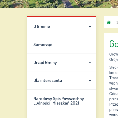
G
+
O Gminie
C
Go
Samorząd
Głów
Gróje
+
Urząd Gminy
Sieć 
km or
Trasa
+
Dla interesanta
wschó
stwa
Odda
Narodowy Spis Powszechny
przez
Ludności i Mieszkań 2021
Przez
prze
wars