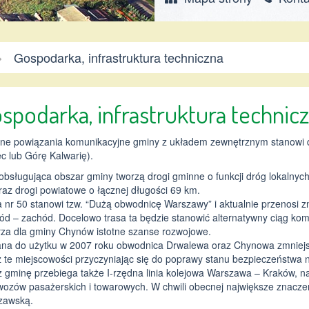
mina
Gospodarka, infrastruktura techniczna
hynów
spodarka, infrastruktura technic
ne powiązania komunikacyjne gminy z układem zewnętrznym stanowi d
c lub Górę Kalwarię).
obsługująca obszar gminy tworzą drogi gminne o funkcji dróg lokalnyc
az drogi powiatowe o łącznej długości 69 km.
 nr 50 stanowi tzw. “Dużą obwodnicę Warszawy” i aktualnie przenosi
d – zachód. Docelowo trasa ta będzie stanowić alternatywny ciąg kom
rza dla gminy Chynów istotne szanse rozwojowe.
na do użytku w 2007 roku obwodnica Drwalewa oraz Chynowa zmniejs
 te miejscowości przyczyniając się do poprawy stanu bezpieczeństwa 
 gminę przebiega także I-rzędna linia kolejowa Warszawa – Kraków, na
wozów pasażerskich i towarowych. W chwili obecnej największe znacz
zawską.