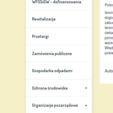
WFOŚiGW - dofinansowania
Pote
teren
dogod
Rewitalizacja
zabu
teren
cieka
Przetargi
poro
wsze
Wład
posi
Zamówienia publiczne
Auto
Gospodarka odpadami
+
Ochrona środowiska
+
Organizacje pozarządowe