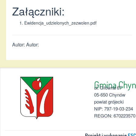
Załączniki:
Ewidencja_udzielonych_zezwolen.pdf
Autor: Autor:
Gmina 
ul. Główna 67
05-650 Chynów
powiat grójecki
NIP: 797-19-03-234
REGON: 670223570
Projekt i wykonanie
ESC