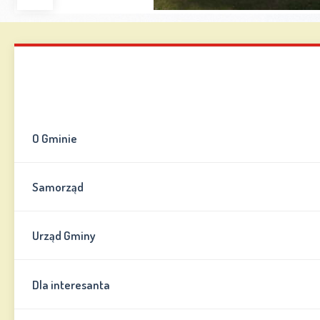
Zwiększ
Zmniejsz
Zresetuj
Wersja
czcionkę
czcionkę
kontrastowa
Mapa strony
Kontakt
Informator
O Gminie
Samorząd
Urząd Gminy
Dla interesanta