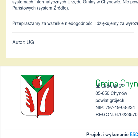
systemach informatycznych Urzędu Gminy w Chynowie. Nie pow
Państowych (system Źródło).
Przepraszamy za wszelkie niedogodności i dziękujemy za wyroz
Autor: UG
Gmina 
ul. Główna 67
05-650 Chynów
powiat grójecki
NIP: 797-19-03-234
REGON: 670223570
Projekt i wykonanie
ESC