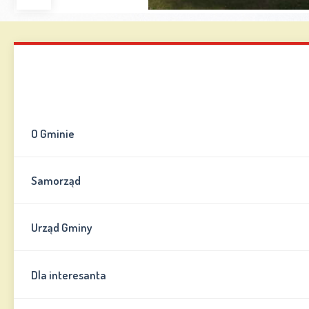
Zwiększ
Zmniejsz
Zresetuj
Wersja
czcionkę
czcionkę
kontrastowa
Mapa strony
Kontakt
Informator
O Gminie
Samorząd
Urząd Gminy
Dla interesanta