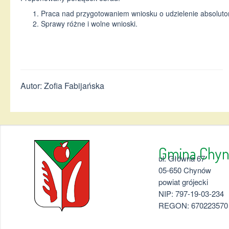
Praca nad przygotowaniem wniosku o udzielenie absolut
Sprawy różne i wolne wnioski.
Autor: Zofia Fabijańska
Gmina 
ul. Główna 67
05-650 Chynów
powiat grójecki
NIP: 797-19-03-234
REGON: 670223570