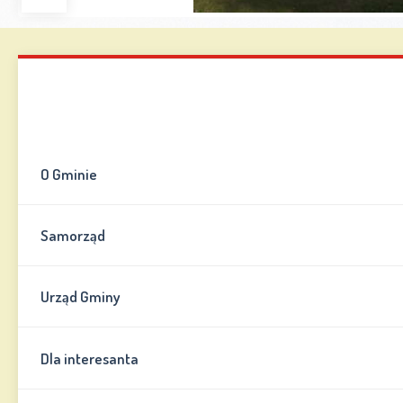
Zwiększ
Zmniejsz
Zresetuj
Wersja
czcionkę
czcionkę
kontrastowa
Mapa strony
Kontakt
Informator
O Gminie
Samorząd
Urząd Gminy
Dla interesanta