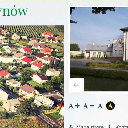
ynów
Zwiększ
Zmniejsz
Zresetuj
Wersja
czcionkę
czcionkę
kontras
Mapa strony
Konta