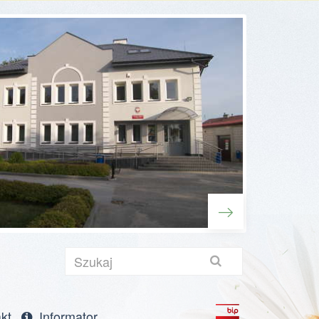
Szukaj
towa
kt
Informator