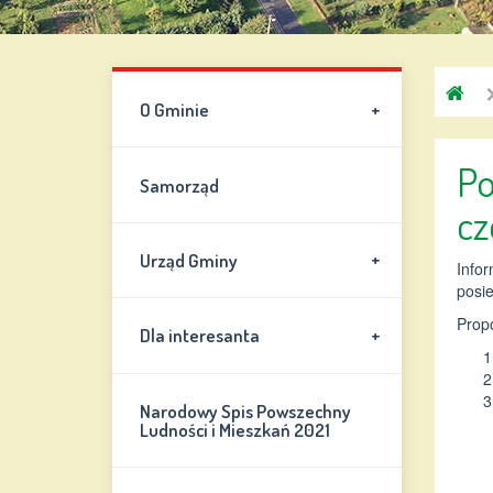
G
+
O Gminie
C
Po
Samorząd
cz
+
Urząd Gminy
Infor
posi
Prop
+
Dla interesanta
Narodowy Spis Powszechny
Ludności i Mieszkań 2021